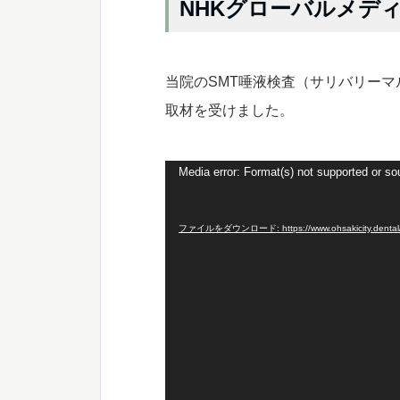
NHKグローバルメデ
当院のSMT唾液検査（サリバリーマ
取材を受けました。
動
Media error: Format(s) not supported or so
画
プ
ファイルをダウンロード: https://www.ohsakicity.dental/w
レ
ー
ヤ
ー