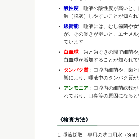
酸性度
：唾液の酸性度が高いと、
解（脱灰）しやすいことが知られ
緩衝能
：唾液には、むし歯菌や食
が、その働きが弱いと、エナメル
ています。
白血球
：歯と歯ぐきの間で細菌や
白血球が増加することが知られて
タンパク質
：口腔内細菌や、歯と
響により、唾液中のタンパク質が
アンモニア
：口腔内の細菌総数が
れており、口臭等の原因になると
《検査方法》
唾液採取：専用の洗口用水（3m