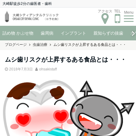
大崎駅徒歩2分の歯医者・歯科
アクセス
TEL
Menu
詰め物 かぶせ物
歯周病
インプラント
親知らずの抜歯
ホ
ブログページ
虫歯治療
ムシ歯リスクが上昇するある食品とは・・・
ムシ歯リスクが上昇するある食品とは・・・
2018年7月3日
ohsakistaff