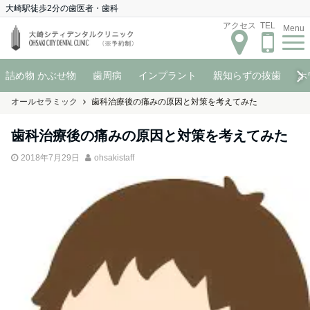
大崎駅徒歩2分の歯医者・歯科
アクセス
TEL
Menu
詰め物 かぶせ物
歯周病
インプラント
親知らずの抜歯
ホ
オールセラミック
歯科治療後の痛みの原因と対策を考えてみた
歯科治療後の痛みの原因と対策を考えてみた
2018年7月29日
ohsakistaff