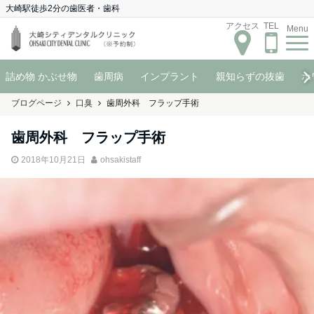
大崎駅徒歩2分の歯医者・歯科
アクセス
TEL
Menu
詰め物 かぶせ物
歯周病
インプラント
親知らずの抜歯
ホ
ブログページ
口臭
歯周外科 フラップ手術
歯周外科 フラップ手術
2018年10月21日
ohsakistaff