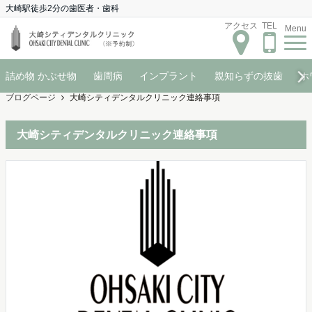
大崎駅徒歩2分の歯医者・歯科
アクセス
TEL
Menu
詰め物 かぶせ物
歯周病
インプラント
親知らずの抜歯
ホ
ブログページ
大崎シティデンタルクリニック連絡事項
大崎シティデンタルクリニック連絡事項