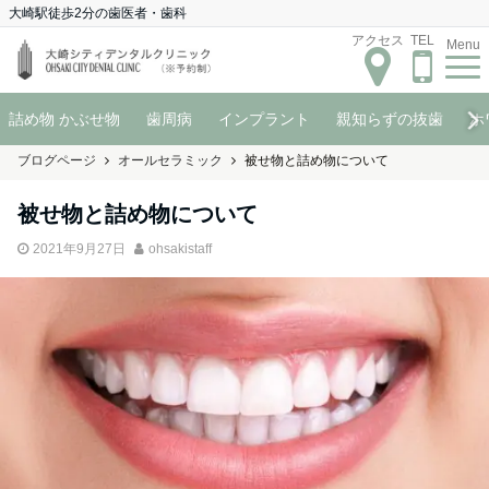
大崎駅徒歩2分の歯医者・歯科
アクセス
TEL
Menu
詰め物 かぶせ物
歯周病
インプラント
親知らずの抜歯
ホ
ブログページ
オールセラミック
被せ物と詰め物について
被せ物と詰め物について
2021年9月27日
ohsakistaff