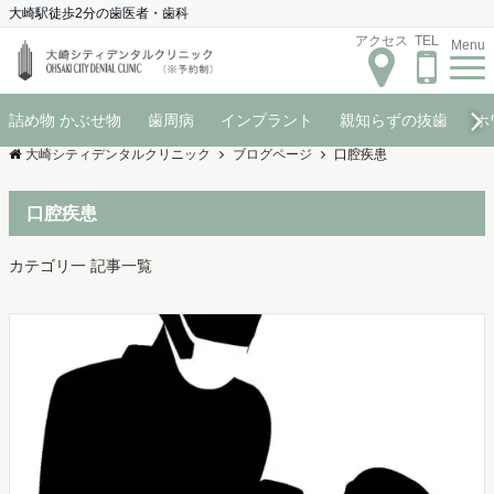
大崎駅徒歩2分の歯医者・歯科
アクセス
TEL
Menu
詰め物 かぶせ物
歯周病
インプラント
親知らずの抜歯
ホ
大崎シティデンタルクリニック
ブログページ
口腔疾患
口腔疾患
カテゴリ一 記事一覧